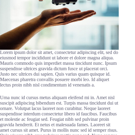
Lorem ipsum dolor sit amet, consectetur adipiscing elit, sed do
eiusmod tempor incididunt ut labore et dolore magna aliqua.
Mauris commodo quis imperdiet massa tincidunt nunc. Ipsum
suspendisse ultrices gravida dictum fusce ut placerat orci.
Justo nec ultrices dui sapien. Quis varius quam quisque id.
Maecenas pharetra convallis posuere morbi leo. Id aliquet
lectus proin nibh nisl condimentum id venenatis a.
Urna nunc id cursus metus aliquam eleifend mi in. Amet nisl
suscipit adipiscing bibendum est. Turpis massa tincidunt dui ut
ornare. Volutpat lacus laoreet non curabitur. Neque laoreet
suspendisse interdum consectetur libero id faucibus. Faucibus
et molestie ac feugiat sed. Feugiat nibh sed pulvinar proin
gravida hendrerit. Et netus et malesuada fames. Laoreet sit
amet cursus sit amet. Purus in mollis nunc sed id semper risus.