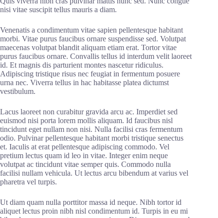
Quis viverra nibh cras pulvinar mattis nunc sed. Nunc congue
nisi vitae suscipit tellus mauris a diam.
Venenatis a condimentum vitae sapien pellentesque habitant
morbi. Vitae purus faucibus ornare suspendisse sed. Volutpat
maecenas volutpat blandit aliquam etiam erat. Tortor vitae
purus faucibus ornare. Convallis tellus id interdum velit laoreet
id. Et magnis dis parturient montes nascetur ridiculus.
Adipiscing tristique risus nec feugiat in fermentum posuere
urna nec. Viverra tellus in hac habitasse platea dictumst
vestibulum.
Lacus laoreet non curabitur gravida arcu ac. Imperdiet sed
euismod nisi porta lorem mollis aliquam. Id faucibus nisl
tincidunt eget nullam non nisi. Nulla facilisi cras fermentum
odio. Pulvinar pellentesque habitant morbi tristique senectus
et. Iaculis at erat pellentesque adipiscing commodo. Vel
pretium lectus quam id leo in vitae. Integer enim neque
volutpat ac tincidunt vitae semper quis. Commodo nulla
facilisi nullam vehicula. Ut lectus arcu bibendum at varius vel
pharetra vel turpis.
Ut diam quam nulla porttitor massa id neque. Nibh tortor id
aliquet lectus proin nibh nisl condimentum id. Turpis in eu mi