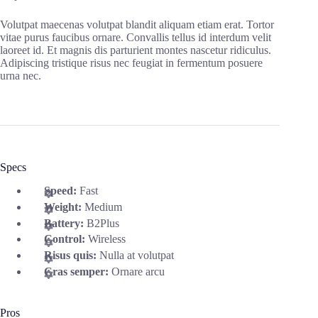
Volutpat maecenas volutpat blandit aliquam etiam erat. Tortor
vitae purus faucibus ornare. Convallis tellus id interdum velit
laoreet id. Et magnis dis parturient montes nascetur ridiculus.
Adipiscing tristique risus nec feugiat in fermentum posuere
urna nec.
Specs
Speed:
Fast
Weight:
Medium
Battery:
B2Plus
Control:
Wireless
Risus quis:
Nulla at volutpat
Cras semper:
Ornare arcu
Pros