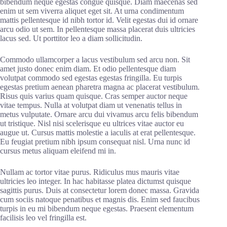
bibendum neque egestas congue quisque. Diam maecenas sed
enim ut sem viverra aliquet eget sit. At urna condimentum
mattis pellentesque id nibh tortor id. Velit egestas dui id ornare
arcu odio ut sem. In pellentesque massa placerat duis ultricies
lacus sed. Ut porttitor leo a diam sollicitudin.
Commodo ullamcorper a lacus vestibulum sed arcu non. Sit
amet justo donec enim diam. Et odio pellentesque diam
volutpat commodo sed egestas egestas fringilla. Eu turpis
egestas pretium aenean pharetra magna ac placerat vestibulum.
Risus quis varius quam quisque. Cras semper auctor neque
vitae tempus. Nulla at volutpat diam ut venenatis tellus in
metus vulputate. Ornare arcu dui vivamus arcu felis bibendum
ut tristique. Nisl nisi scelerisque eu ultrices vitae auctor eu
augue ut. Cursus mattis molestie a iaculis at erat pellentesque.
Eu feugiat pretium nibh ipsum consequat nisl. Urna nunc id
cursus metus aliquam eleifend mi in.
Nullam ac tortor vitae purus. Ridiculus mus mauris vitae
ultricies leo integer. In hac habitasse platea dictumst quisque
sagittis purus. Duis at consectetur lorem donec massa. Gravida
cum sociis natoque penatibus et magnis dis. Enim sed faucibus
turpis in eu mi bibendum neque egestas. Praesent elementum
facilisis leo vel fringilla est.